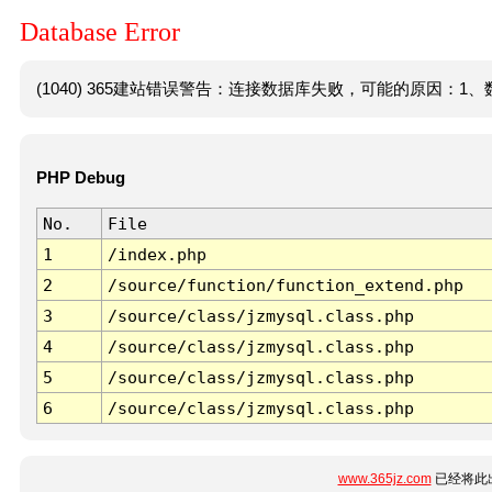
Database Error
(1040) 365建站错误警告：连接数据库失败，可能的原因：1、数
PHP Debug
No.
File
1
/index.php
2
/source/function/function_extend.php
3
/source/class/jzmysql.class.php
4
/source/class/jzmysql.class.php
5
/source/class/jzmysql.class.php
6
/source/class/jzmysql.class.php
www.365jz.com
已经将此